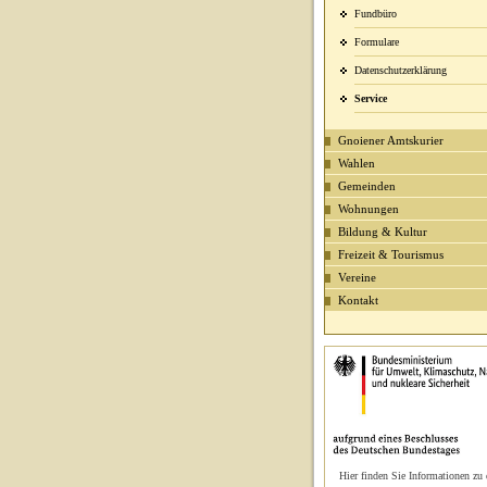
Fundbüro
Formulare
Datenschutzerklärung
Service
Gnoiener Amtskurier
Wahlen
Gemeinden
Wohnungen
Bildung & Kultur
Freizeit & Tourismus
Vereine
Kontakt
Hier finden Sie Informationen zu