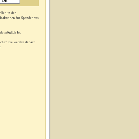
llen in den
eaktionen für Spender aus
de möglich ist.
uche". Sie werden danach
t.