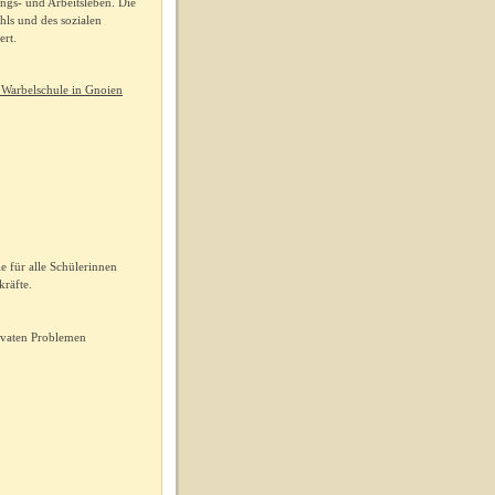
ngs- und Arbeitsleben. Die
hls und des sozialen
ördert.
 Warbelschule in Gnoien
e für alle Schülerinnen
kräfte.
rivaten Problemen