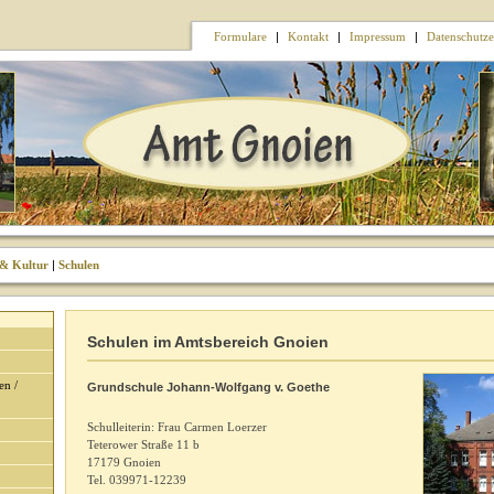
Formulare
|
Kontakt
|
Impressum
|
Datenschutze
 & Kultur
|
Schulen
Schulen im Amtsbereich Gnoien
en /
Grundschule Johann-Wolfgang v. Goethe
Schulleiterin: Frau Carmen Loerzer
Teterower Straße 11 b
17179 Gnoien
Tel. 039971-12239