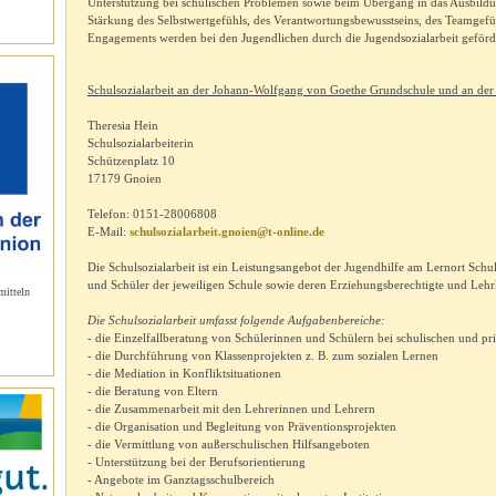
Unterstützung bei schulischen Problemen sowie beim Übergang in das Ausbildu
Stärkung des Selbstwertgefühls, des Verantwortungsbewusstseins, des Teamgefü
Engagements werden bei den Jugendlichen durch die Jugendsozialarbeit gef
Schulsozialarbeit an der Johann-Wolfgang von Goethe Grundschule und an der
Theresia Hein
Schulsozialarbeiterin
Schützenplatz 10
17179 Gnoien
Telefon: 0151-28006808
E-Mail:
schulsozialarbeit.gnoien@t-online.de
Die Schulsozialarbeit ist ein Leistungsangebot der Jugendhilfe am Lernort Schul
und Schüler der jeweiligen Schule sowie deren Erziehungsberechtigte und Lehr
mitteln
Die Schulsozialarbeit umfasst folgende Aufgabenbereiche:
- die Einzelfallberatung von Schülerinnen und Schülern bei schulischen und p
- die Durchführung von Klassenprojekten z. B. zum sozialen Lernen
- die Mediation in Konfliktsituationen
- die Beratung von Eltern
- die Zusammenarbeit mit den Lehrerinnen und Lehrern
- die Organisation und Begleitung von Präventionsprojekten
- die Vermittlung von außerschulischen Hilfsangeboten
- Unterstützung bei der Berufsorientierung
- Angebote im Ganztagsschulbereich